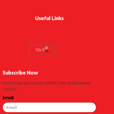
Useful Links
0
TZs
0
Subscribe Now
Don’t miss our future offers ! Get Subscribed
Today!
Email